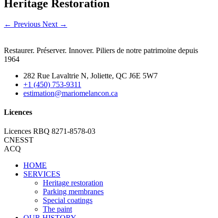
Heritage Restoration
←
Previous
Next
→
Restaurer. Préserver. Innover. Piliers de notre patrimoine depuis
1964
282 Rue Lavaltrie N, Joliette, QC J6E 5W7
+1 (450) 753-9311
estimation@mariomelancon.ca
Licences
Licences RBQ 8271-8578-03
CNESST
ACQ
HOME
SERVICES
Heritage restoration
Parking membranes
Special coatings
The paint
OUR HISTORY