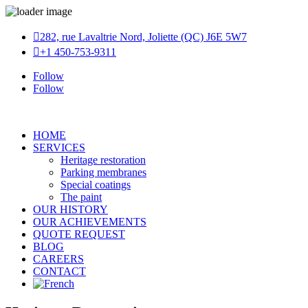

282, rue Lavaltrie Nord, Joliette (QC) J6E 5W7

+1 450-753-9311
Follow
Follow
HOME
SERVICES
Heritage restoration
Parking membranes
Special coatings
The paint
OUR HISTORY
OUR ACHIEVEMENTS
QUOTE REQUEST
BLOG
CAREERS
CONTACT