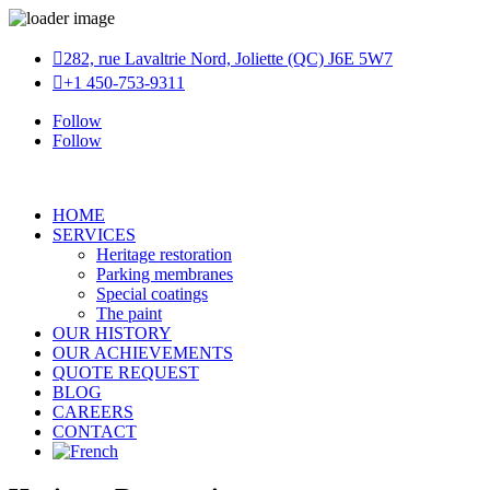

282, rue Lavaltrie Nord, Joliette (QC) J6E 5W7

+1 450-753-9311
Follow
Follow
HOME
SERVICES
Heritage restoration
Parking membranes
Special coatings
The paint
OUR HISTORY
OUR ACHIEVEMENTS
QUOTE REQUEST
BLOG
CAREERS
CONTACT