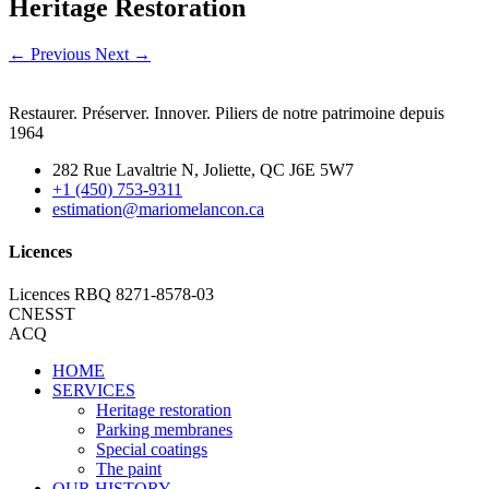
Heritage Restoration
←
Previous
Next
→
Restaurer. Préserver. Innover. Piliers de notre patrimoine depuis
1964
282 Rue Lavaltrie N, Joliette, QC J6E 5W7
+1 (450) 753-9311
estimation@mariomelancon.ca
Licences
Licences RBQ 8271-8578-03
CNESST
ACQ
HOME
SERVICES
Heritage restoration
Parking membranes
Special coatings
The paint
OUR HISTORY