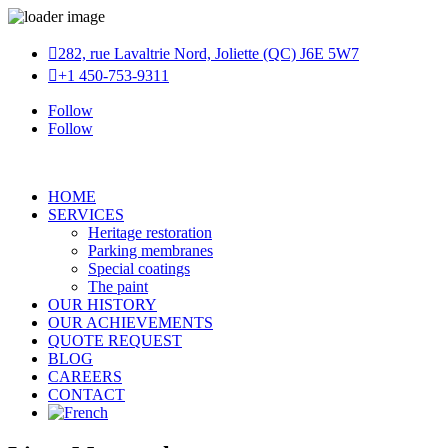

282, rue Lavaltrie Nord, Joliette (QC) J6E 5W7

+1 450-753-9311
Follow
Follow
HOME
SERVICES
Heritage restoration
Parking membranes
Special coatings
The paint
OUR HISTORY
OUR ACHIEVEMENTS
QUOTE REQUEST
BLOG
CAREERS
CONTACT