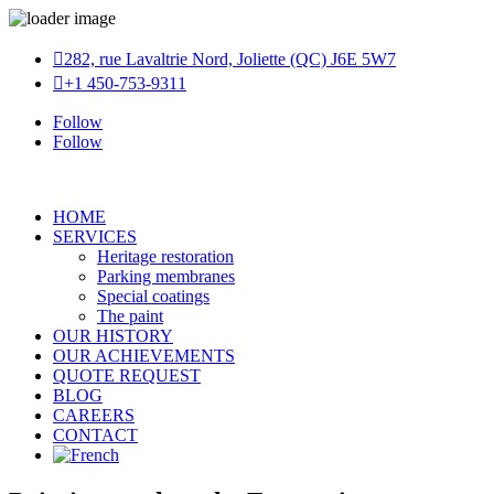

282, rue Lavaltrie Nord, Joliette (QC) J6E 5W7

+1 450-753-9311
Follow
Follow
HOME
SERVICES
Heritage restoration
Parking membranes
Special coatings
The paint
OUR HISTORY
OUR ACHIEVEMENTS
QUOTE REQUEST
BLOG
CAREERS
CONTACT