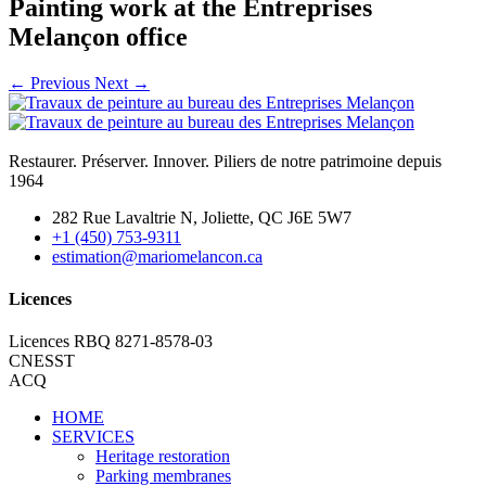
Painting work at the Entreprises
Melançon office
←
Previous
Next
→
Restaurer. Préserver. Innover. Piliers de notre patrimoine depuis
1964
282 Rue Lavaltrie N, Joliette, QC J6E 5W7
+1 (450) 753-9311
estimation@mariomelancon.ca
Licences
Licences RBQ 8271-8578-03
CNESST
ACQ
HOME
SERVICES
Heritage restoration
Parking membranes