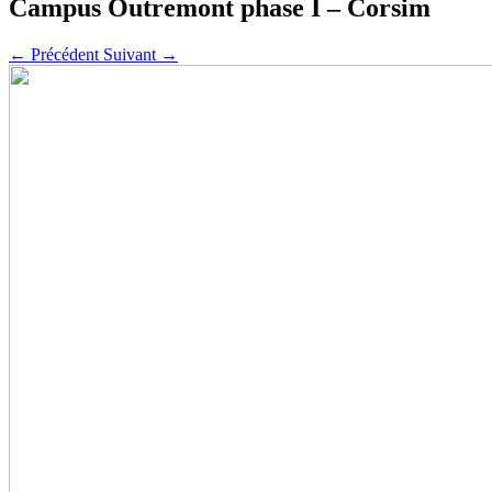
Campus Outremont phase I – Corsim
←
Précédent
Suivant
→