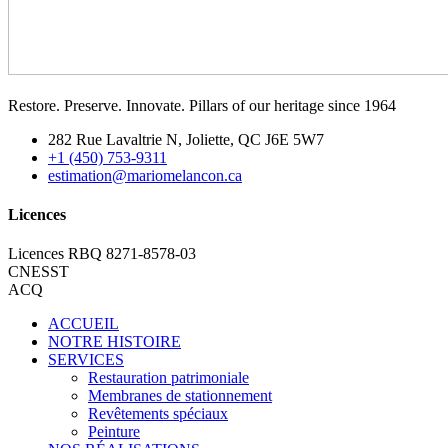
Restore. Preserve. Innovate. Pillars of our heritage since 1964
282 Rue Lavaltrie N, Joliette, QC J6E 5W7
+1 (450) 753-9311
estimation@mariomelancon.ca
Licences
Licences RBQ 8271-8578-03
CNESST
ACQ
ACCUEIL
NOTRE HISTOIRE
SERVICES
Restauration patrimoniale
Membranes de stationnement
Revêtements spéciaux
Peinture