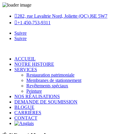

282, rue Lavaltrie Nord, Joliette (QC) J6E 5W7

+1 450-753-9311
Suivre
Suivre
ACCUEIL
NOTRE HISTOIRE
SERVICES
Restauration patrimoniale
Membranes de stationnement
Revêtements spéciaux
Peinture
NOS RÉALISATIONS
DEMANDE DE SOUMISSION
BLOGUE
CARRIÈRES
CONTACT