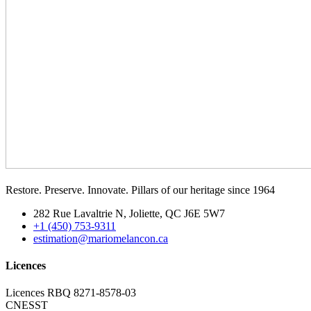
Restore. Preserve. Innovate. Pillars of our heritage since 1964
282 Rue Lavaltrie N, Joliette, QC J6E 5W7
+1 (450) 753-9311
estimation@mariomelancon.ca
Licences
Licences RBQ 8271-8578-03
CNESST