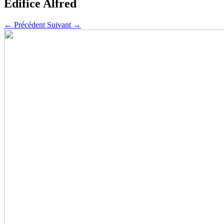
Édifice Alfred
←
Précédent
Suivant
→