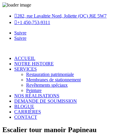

282, rue Lavaltrie Nord, Joliette (QC) J6E 5W7

+1 450-753-9311
Suivre
Suivre
ACCUEIL
NOTRE HISTOIRE
SERVICES
Restauration patrimoniale
Membranes de stationnement
Revêtements spéciaux
Peinture
NOS RÉALISATIONS
DEMANDE DE SOUMISSION
BLOGUE
CARRIÈRES
CONTACT
Escalier tour manoir Papineau