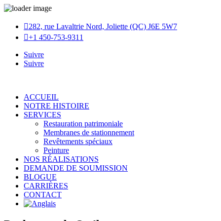

282, rue Lavaltrie Nord, Joliette (QC) J6E 5W7

+1 450-753-9311
Suivre
Suivre
ACCUEIL
NOTRE HISTOIRE
SERVICES
Restauration patrimoniale
Membranes de stationnement
Revêtements spéciaux
Peinture
NOS RÉALISATIONS
DEMANDE DE SOUMISSION
BLOGUE
CARRIÈRES
CONTACT